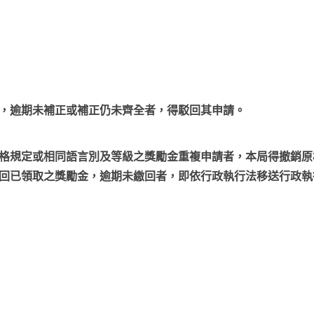
，逾期未補正或補正仍未齊全者，得駁回其申請。
格規定或相同語言別及等級之獎勵金重複申請者，本局得撤銷原
回已領取之獎勵金，逾期未繳回者，即依行政執行法移送行政執