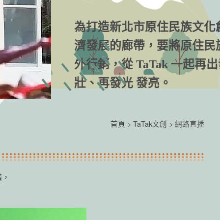
為打造新北市原住民族文化
濟發展的廊帶，要將原住民
外行銷，從 TaTak 一起再
壯、再發光 發亮。
首頁
>
TaTak文創
> 網路直播
備，