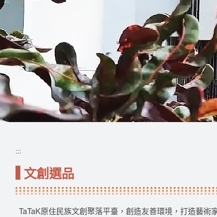
:::
:::
文創選品
TaTaK原住民族文創聚落平臺，創造友善環境，打造藝