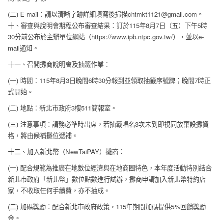
(二) E-mail：請以清晰字跡詳細填寫後掃描chtmkt1121@gmail.com。
十、審查與說明會期程公布審查結果：訂於115年8月7日（五）下午5時
30分前公布於主辦單位網站（https://www.ipb.ntpc.gov.tw/），並以e-
mail通知。
十一、召開攤商說明會及抽籤作業：
(一) 時間：115年8月3日晚間6時30分報到並領取抽籤序號牌；晚間7時正
式開始。
(二) 地點：新北市政府3樓511簡報室。
(三) 注意事項：請務必準時出席，若抽籤唱名3次未到即視同放棄設攤資
格，將由候補攤位遞補。
十二、加入新北幣（NewTaiPAY）攤商：
(一) 配合規範為推廣在地數位經濟與在地商圈特色，本年度活動特別結合
新北市政府「新北幣」數位點數進行試辦，攤商申請加入新北幣特約店
家，不收取任何手續費，亦不抽成。
(二) 加碼獎勵：配合新北市政府政策，115年期間加碼提供5%回饋獎勵
金。