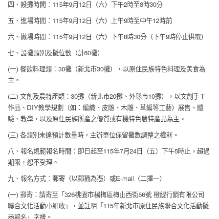
四、設攤時間：115年9月12日（六）下午2時至8時30分
五、進場時間：115年9月12日（六）上午9時至中午12時前
六、撤場時間：115年9月12日（六）下午8時30分（下午9時停止供電）
七、設攤類別及攤位數（計60攤）
(一) 餐飲料理類：30攤（新北市30攤），以原住民族特色料理及美食為
主。
(二) 文創及農特產類：30攤（新北市20攤、外縣市10攤），以文創手工
作品、DIY教學規劃（如：編織、皮雕、木雕、草編等工藝）展售、體
驗、教學，以及原住民族所產之優質或有機特色農特產品為主。
(三) 各類別未達預計數量時，主辦單位保留攤數調整之權利。
八、報名規範報名時間：即日起至115年7月24日（五）下午5時止，超過
期限，恕不受理。
九、報名方式：郵寄（以郵戳為憑）或E-mail（二擇一）
(一) 郵寄：請寄至「326桃園市楊梅區梅山西街56號 橙緹行銷有限公司
聯合文化活動小組收」，並註明「115年新北市原住民族聯合文化活動攤
商報名」字樣。