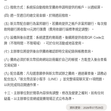
(三) 撥款方式：系統採自動撥款至攤商申請時提供的帳戶，以週結算。
(四) 週一至週日的總交易金額，於隔週前撥款。
(五) 新北幣配合銀行為富邦銀行。若攤商提供之帳戶非富邦銀行，每次撥
款時銀行將收取10元跨行匯費（費用依銀行端標準規定調整）。
(六) 設備與後台建置：系統建置約需兩週。後續將提供收款QR Code立
牌（不限時間、不限場域），可於任何活動或地區使用。
(七) 主辦單位將提供後台供攤商確認即時交易紀錄與帳務查詢。
(八) 攤商必須於新北幣招商網站註冊屬於自己的帳號，方能登入後台查看
交易紀錄。
(九) 配合義務：凡勾選意願參與新北幣試辦之攤商，通過審查後，請務必
配合加入「新北幣店家小幫手（LINE）」並完整填寫聊天室11項問題，
以利完成特店開通作業。
十三、主辦單位對於簡章內容保有調整、修改及變更之權利，如有任何
疑義，以主辦單位官網或競賽現場正式公布為準。
資料更新：2026年07月29日