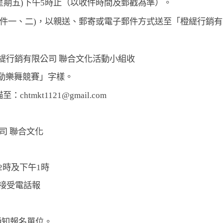
日(星期五)下午5時止（以收件時間及郵戳為準）。
件一、二)，以親送、郵寄或電子郵件方式送至「橙緹行銷有
橙緹行銷有限公司 聯合文化活動小組收
活動樂舞競賽」字樣。
tmkt1121@gmail.com
公司 聯合文化
時及下午1時
不接受電話報
知報名單位。