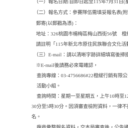
（一）
報名日期:自即日起至115年7月31
（二）
報名方式：參賽隊伍需填妥報名表(附
郵寄(以郵戳為憑)：
地址：326桃園市楊梅區梅山西街56號 
請註明「115年新北市原住民族聯合文化
（三）E-mail：
請以清晰字跡詳細填寫後掃描至：ch
※E-mail後請務必來電確認，
查詢專線：03-4756686#22橙緹行銷有限
活動小組。
查詢時間：星期一至星期五，上午10時至12
30
分至5時30分。因須審查檢附資料，一律
名。
廠商彙整報名資料，交本局審查後，公告通