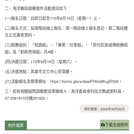
二、海洋舞蹈競賽徵件活動資訊如下：
(一)報名日期：自即日起至115年8月10日（星期一）止。
(二)報名方式：採兩階段線上報名：第一階段線上報名登記，第二階段繳
交正式審查資料。
(三)競賽組別：「校園組」、「專業／社會組」、「原住民族或傳統舞蹈
組」及「創新跨域組」共4組。
(四)決選日期：115年9月19日（星期六）。
(五)決選地點：高雄市文化中心至善廳。
(六)活動報名及簡章網址：https://forms.gle/snbeePHbtqWugR526。
三、如有相關疑問請聯繫該案聯絡人：海洋委員會科技文教處劉科員，
07-3381810分機261922。
資料更新：2026年06月26日
下載全部附件
附件檔案