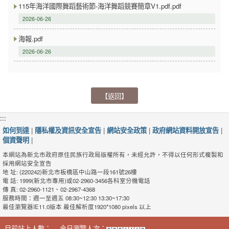
115年海洋國際舞蹈藝術節-海洋舞蹈競賽簡章V1.pdf.pdf
2026-06-26
海報.pdf
2026-06-26
【返回】
:::
如何到達
|
隱私權及資訊安全宣告
|
網站安全政策
|
政府網站資料開放宣告
|
個資聲明
|
本網站為新北市政府原住民族行政局版權所有，未經允許，不得以任何形式複製和
採用網站安全宣告
地 址: (220242)新北市板橋區中山路一段161號26樓
電 話: 1999(新北市專用)或02-2960-3456各科室分機電話
傳 真: 02-2960-1121、02-2967-4368
服務時間：週一至週五 08:30~12:30 13:30~17:30
最佳瀏覽器IE11.0版本 最佳解析度1920*1080 pixels 以上
目前站上人數：
今日瀏覽人次：