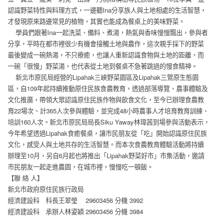
認識野菜特性與料理方式，一邊聽Ina分享族人與土地相處的生活智慧，
才發現原來路邊常見的植物，其實也能成為餐桌上的美味野菜。
學員們跟著Ina一起洗菜、備料、煮湯，熱氣與香味慢慢飄出，參與者
分享，平時在都市裡很少有機會接觸土地與農作，這次親手採下的野菜
最後變成一碗熱湯，不只療癒，也讓人重新認識食物與土地的距離，而
一碗「很慢」野菜湯，也代表從土地到餐桌不急著跳過的慢食精神。
新北市原民局經營的Lipahak三峽野菜園區及Lipahak三鶯原生態園
區，自109年起持續推動原住民族食農教育，透過部落導覽、農事體驗及
文化推廣，帶領大眾認識原住民族作物與飲食文化，至今已辦理食農教
育22場次、計365人次參與體驗，並完成48小時農事人才培育教育訓練、
培訓160人次。新北市原民局局長Siku Yaway林瑋茜到場參與活動表示，
今年希望透過Lipahak食癒餐桌，讓市民朋友從「吃」開始認識原住民族
文化，感受人與土地共存的生活智慧。而本次食農教育體驗活動將持續
辦理至10月，另自6月起也將推出「Lipahak野菜好市」市集活動，邀請
市民朋友一起走進農園，在城市裡，慢慢吃一頓飯。
【聯 絡 人】
新北市政府原住民族行政局
經濟建設科 科長王翠瑩 29603456 分機 3992
經濟建設科 承辦人林姿穎 29603456 分機 3984