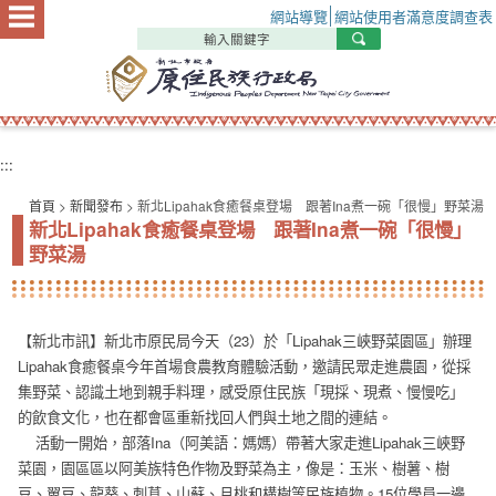
:::
網站導覽
網站使用者滿意度調查表
:::
首頁
>
新聞發布
> 新北Lipahak食癒餐桌登場 跟著Ina煮一碗「很慢」野菜湯
新北Lipahak食癒餐桌登場 跟著Ina煮一碗「很慢」
野菜湯
【新北市訊】新北市原民局今天（23）於「Lipahak三峽野菜園區」辦理
Lipahak食癒餐桌今年首場食農教育體驗活動，邀請民眾走進農園，從採
集野菜、認識土地到親手料理，感受原住民族「現採、現煮、慢慢吃」
的飲食文化，也在都會區重新找回人們與土地之間的連結。
活動一開始，部落Ina（阿美語：媽媽）帶著大家走進Lipahak三峽野
菜園，園區區以阿美族特色作物及野菜為主，像是：玉米、樹薯、樹
豆、翼豆、龍葵、刺莧、山蘇、月桃和構樹等民族植物。15位學員一邊