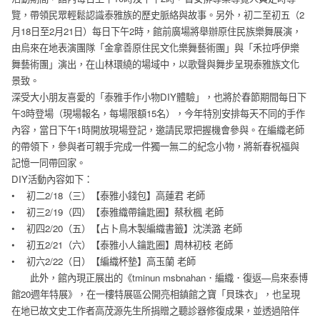
覽，帶領民眾輕鬆認識泰雅族的歷史脈絡與故事。另外，初二至初五（2
月18日至2月21日）每日下午2時，館前廣場將舉辦原住民族樂舞展演，
由烏來在地表演團隊「金拿善原住民文化樂舞藝術團」與「禾拉呼伊樂
舞藝術團」演出，在山林環繞的場域中，以歌聲與舞步呈現泰雅族文化
景致。
深受大小朋友喜愛的「泰雅手作小物DIY體驗」，也將於春節期間每日下
午3時登場（現場報名，每場限額15名），今年特別安排每天不同的手作
內容，當日下午1時開放現場登記，邀請民眾把握機會參與。在編織老師
的帶領下，參與者可親手完成一件獨一無二的紀念小物，將新春祝福與
記憶一同帶回家。
DIY活動內容如下：
• 初二2/18（三）【泰雅小錢包】高蓮君 老師
• 初三2/19（四）【泰雅織帶鑰匙圈】蔡秋楓 老師
• 初四2/20（五）【占卜鳥木製編織書籤】沈渼潞 老師
• 初五2/21（六）【泰雅小人鑰匙圈】周林初枝 老師
• 初六2/22（日）【編織杯墊】高玉蘭 老師
此外，館內現正展出的《tminun msbnahan．編織．復返—烏來泰博
館20週年特展》，在一樓特展區公開亮相鎮館之寶「貝珠衣」，也呈現
在地已故文史工作者高茂源先生所捐贈之聽診器修復成果，並透過陪伴