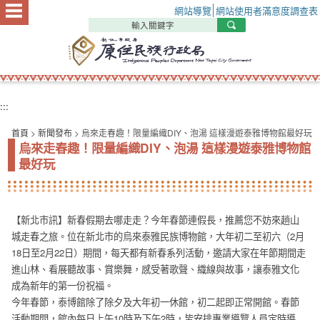
:::
網站導覽
網站使用者滿意度調查表
:::
首頁
>
新聞發布
> 烏來走春趣！限量編織DIY、泡湯 這樣漫遊泰雅博物館最好玩
烏來走春趣！限量編織DIY、泡湯 這樣漫遊泰雅博物館
最好玩
【新北市訊】新春假期去哪走走？今年春節連假長，推薦您不妨來趟山
城走春之旅。位在新北市的烏來泰雅民族博物館，大年初二至初六（2月
18日至2月22日）期間，每天都有新春系列活動，邀請大家在年節期間走
進山林、看展聽故事、賞樂舞，感受著歌聲、織線與故事，讓泰雅文化
成為新年的第一份祝福。
今年春節，泰博館除了除夕及大年初一休館，初二起即正常開館。春節
活動期間，館內每日上午10時及下午2時，皆安排專業導覽人員定時導