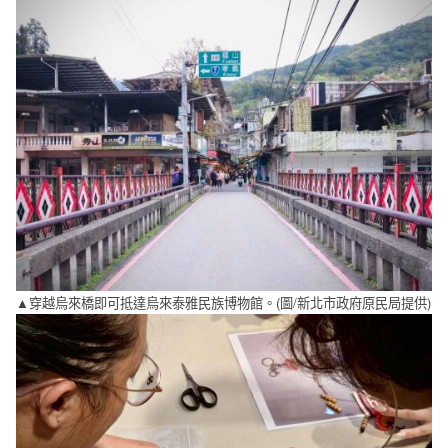
▲穿越烏來橋即可抵達烏來泰雅民族博物館。(圖/新北市政府原民局提供)