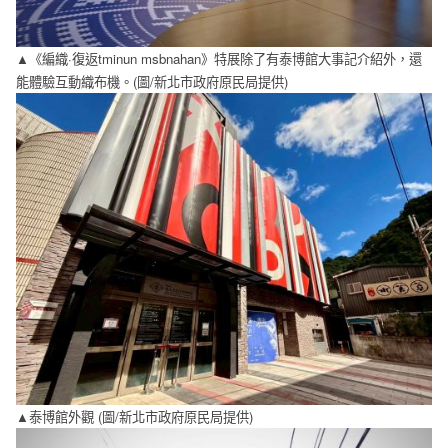
▲《編織·復返tminun msbnahan》特展除了有泰博館大事記介紹外，還
能體驗互動織布機。(圖/新北市政府原民局提供)
▲泰博館外觀 (圖/新北市政府原民局提供)