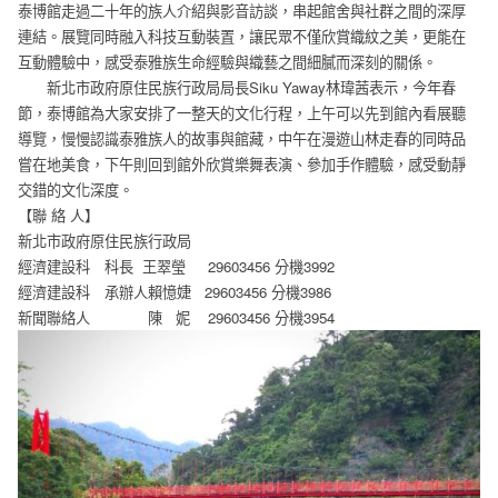
泰博館走過二十年的族人介紹與影音訪談，串起館舍與社群之間的深厚
連結。展覽同時融入科技互動裝置，讓民眾不僅欣賞織紋之美，更能在
互動體驗中，感受泰雅族生命經驗與織藝之間細膩而深刻的關係。
新北市政府原住民族行政局局長Siku Yaway林瑋茜表示，今年春
節，泰博館為大家安排了一整天的文化行程，上午可以先到館內看展聽
導覽，慢慢認識泰雅族人的故事與館藏，中午在漫遊山林走春的同時品
嘗在地美食，下午則回到館外欣賞樂舞表演、參加手作體驗，感受動靜
交錯的文化深度。
【聯 絡 人】
新北市政府原住民族行政局
經濟建設科 科長 王翠瑩 29603456 分機3992
經濟建設科 承辦人賴憶婕 29603456 分機3986
新聞聯絡人 陳 妮 29603456 分機3954